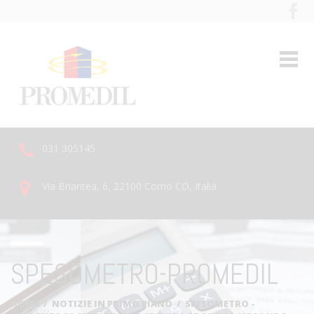
031 305145
Via Briantea, 6, 22100 Como CO, Italia
SPESOMETRO-PROMEDIL
HOME
/
NOTIZIE IN PRIMO PIANO
/
SPESOMETRO -