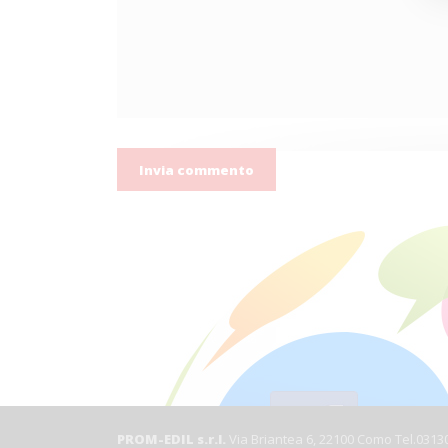
PROM-EDIL s.r.l.
Via Briantea 6, 22100 Como Tel.031