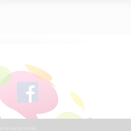
305145 Fax 031303586