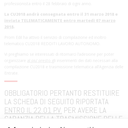
professionista entro il 28 febbraio di ogni anno.
La CU2018 andrà consegnata entro il 31 marzo 2018 e
inviata TELEMATICAMENTE entro martedì 07 marzo
2018
.
Prom Edil ha attivo il servizio di compilazione ed inoltro
telematico CU2018 REDDITI LAVORO AUTONOMO.
Vi preghiamo se interessati di ritornarci l’adesione per poter
organizzare
al piu’ presto
gli inserimenti dei dati necessari alla
compilazione CU2018 e trasmissione telematica all’Agenzia delle
Entrate.
OBBLIGATORIO PERTANTO RESTITUIRE
LA SCHEDA DI SEGUITO RIPORTATA
ENTRO IL 22.01 P.V.
PER AVERE LA
GARANZIA DELLA TRASMISSIONE DELLE
C.U. NEI TERMINI DI LEGGE