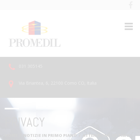
031 305145
Via Briantea, 6, 22100 Como CO, Italia
PRIVACY
HOME
/
NOTIZIE IN PRIMO PIANO
/
ATTENZIONE: ULTIMO