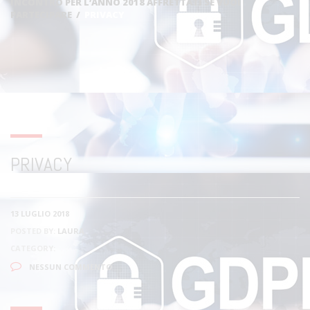
INCONTRO PER L’ANNO 2018 AFFRETTATI SE VUOI
PARTECIPARE
/
PRIVACY
PRIVACY
13 LUGLIO 2018
POSTED BY:
LAURA
CATEGORY:
NESSUN COMMENTO