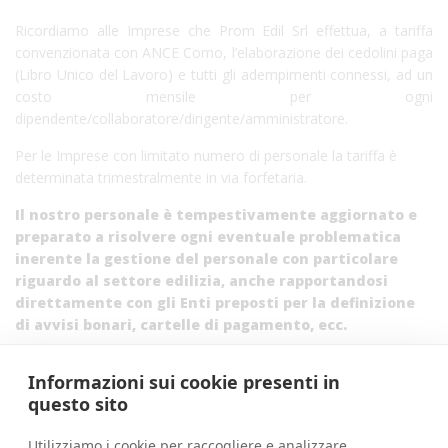
Ricordiamo alle Imprese che Prom Edil Srl effettua, a tariffa
convenzionata con ANCE Como, l’elaborazione dei cedolini paga
(Libro Unico del Lavoro) e tutti gli adempimenti connessi, ad un
costo mensile per ogni
dipendente/collaboratore/dirigente/amministratore.
Per le Imprese con limitato numero di personale la tariffa è
determinata trimestralmente in via forfetaria.
Il nostro personale è tempestivamente aggiornato e
preparato a risolvere ogni eventuale problematica
inerente la gestione del personale con particolare
riguardo al settore edilizia, anche rapportandosi
direttamente con gli Enti preposti per la definizione
di avvisi bonari, cartelle di pagamento, ecc.
Informazioni sui cookie presenti in
questo sito
INFO, COSTI E CONTATTI
Utilizziamo i cookie per raccogliere e analizzare