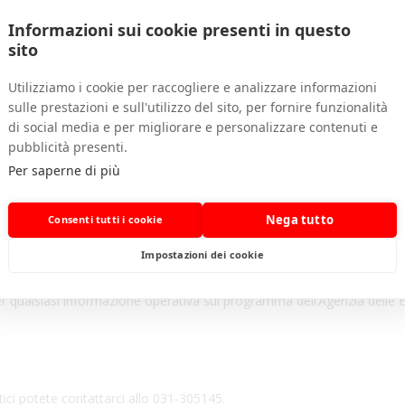
Informazioni sui cookie presenti in questo
sito
SERVIZIO MODELLO RLI:
Utilizziamo i cookie per raccogliere e analizzare informazioni
ONE CONTRATTI LOCAZIONE –
PAGAMENTI SUCCESSIVI ALLA RE
sulle prestazioni e sull'utilizzo del sito, per fornire funzionalità
di social media e per migliorare e personalizzare contenuti e
o viene effettuato in uno/due giorni, con ricevuta da parte dell’Agenzia de
pubblicità presenti.
Per saperne di più
ei contratti di locazione con i relativi versamenti e pagamenti successiv
Nega tutto
Consenti tutti i cookie
nuta a compilare con l’apposito programma, scaricabile dal sito dell’Agen
e il documento telematico ed inoltrarlo a Prom Edil che provvederà ad
Impostazioni dei cookie
 per qualsiasi informazione operativa sul programma dell’Agenzia delle E
atici potete contattarci allo 031-305145.