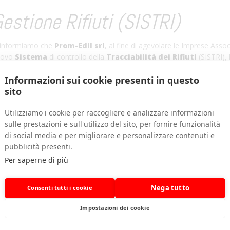
estione Rifiuti (SISTRI)
 informiamo che
Prom-Edil srl
, al fine di agevolare le Imprese Asso
uovo
Sistema
di controllo della
Tracciabilità dei Rifiuti
(SISTRI), 
rtecipata, che provvederà ad effettuare il servizio comprensivo di con
Informazioni sui cookie presenti in questo
sito
Utilizziamo i cookie per raccogliere e analizzare informazioni
sulle prestazioni e sull'utilizzo del sito, per fornire funzionalità
di social media e per migliorare e personalizzare contenuti e
pubblicità presenti.
Per saperne di più
Nega tutto
Consenti tutti i cookie
Impostazioni dei cookie