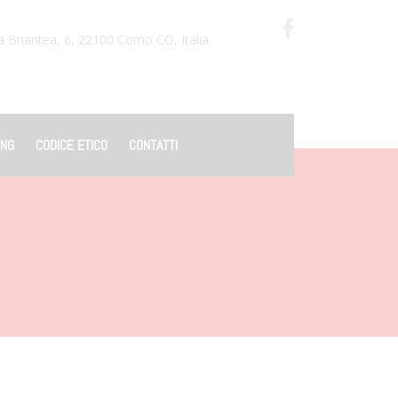
a Briantea, 6, 22100 Como CO, Italia
ING
CODICE ETICO
CONTATTI